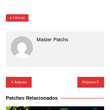
FIFA 04
Master Patchs
Navegação
Anterior
Próximo
de
Post
Patches Relacionados