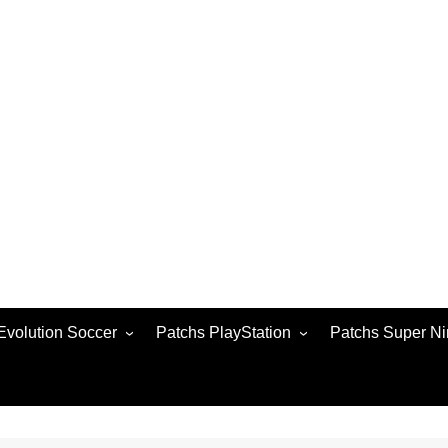
Evolution Soccer
Patchs PlayStation
Patchs Super Ni
 2021
Patchs PS1
 2020
Patchs PS2
 2017
Patchs PS4