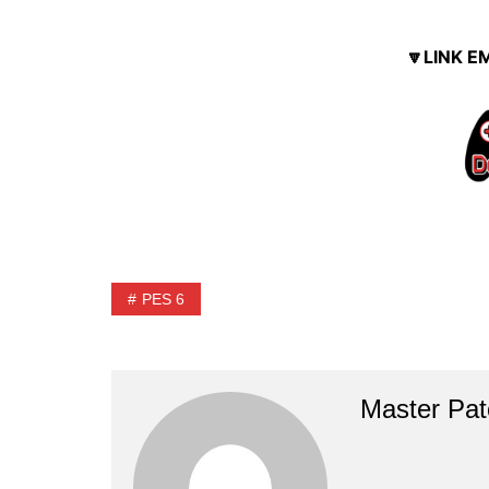
🔽LINK E
PES 6
Master Pat