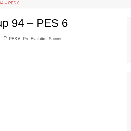
94 – PES 6
 2016
Patchs PS5
 2014
up 94 – PES 6
 2013
 2012
PES 6
,
Pro Evolution Soccer
 2011
 2010
 2009
 2008
 6
 5
 4
 3