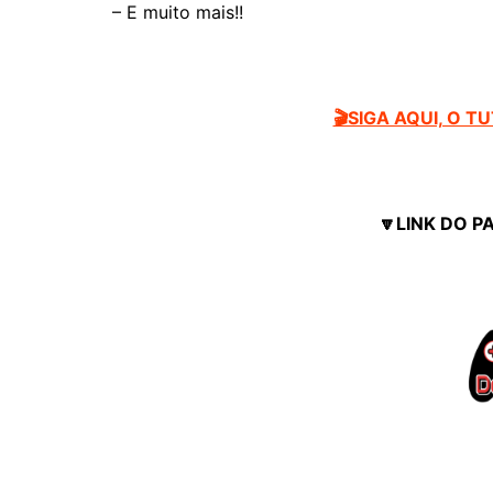
– E muito mais!!
🎬SIGA AQUI, O T
🔽LINK DO P