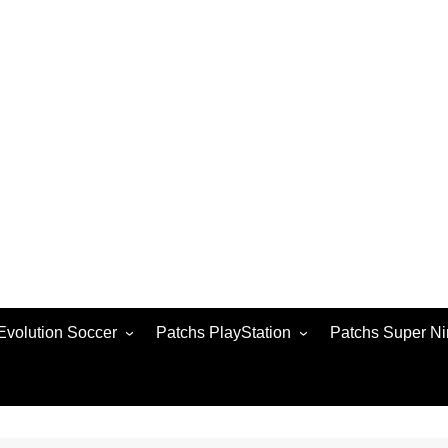
Evolution Soccer
Patchs PlayStation
Patchs Super Ni
 2021
Patchs PS1
 2020
Patchs PS2
 2017
Patchs PS4