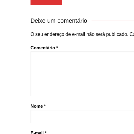
de
Post
Deixe um comentário
O seu endereço de e-mail não será publicado.
C
Comentário
*
Nome
*
E-mail
*