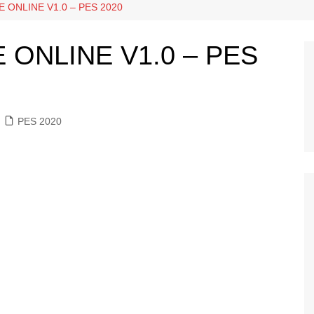
 ONLINE V1.0 – PES 2020
 2016
Patchs PS5
 2014
 ONLINE V1.0 – PES
 2013
 2012
 2011
PES 2020
 2010
 2009
 2008
 6
 5
 4
 3