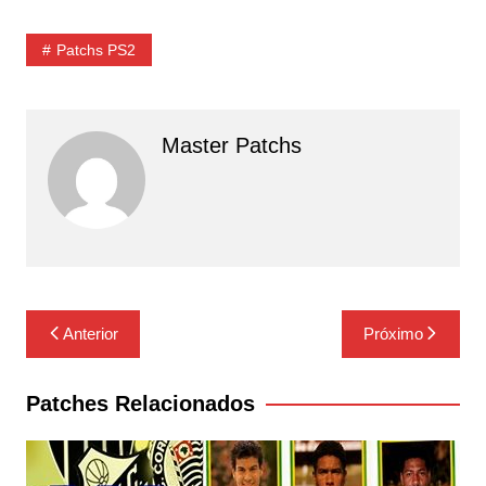
Patchs PS2
Master Patchs
Navegação
Anterior
Próximo
de
Post
Patches Relacionados