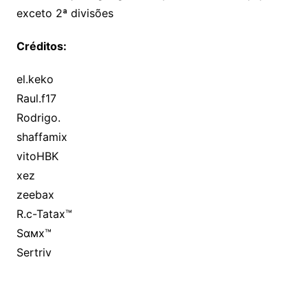
exceto 2ª divisões
Créditos:
el.keko
Raul.f17
Rodrigo.
shaffamix
vitoHBK
xez
zeebax
R.c-Tatax™
Sαмx™
Sertriv